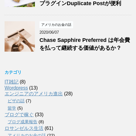
プラグインDuplicate Postが便利
アメリカのお金の話
2020/06/07
Chase Sapphire Preferred は年会費
を払って継続する価値があるか？
カテゴリ
IT雑記
(8)
Wordpress
(13)
エンジニアのアメリカ進出
(28)
ビザの話
(7)
留学
(5)
ブログで稼ぐ
(33)
ブログ成果報告
(8)
ロサンゼルス生活
(61)
アメリカのお金の話
(22)