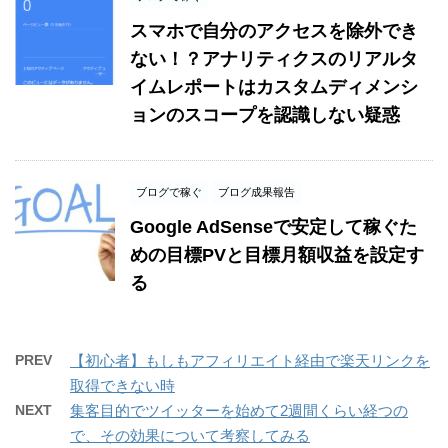
スマホで自分のアクセスを除外でき
ない！？アナリティクスのリアルタ
イムレポートはカスタムディメンシ
ョンのスコープを認識しない疑惑
ブログで稼ぐ
ブログ成果報告
Google AdSenseで安定して稼ぐた
めの目標PVと目標月額収益を設定す
る
PREV
【初心者】もしもアフィリエイト経由で楽天リンクを
取得できない時
NEXT
集客目的でツイッターを始めて2週間くらい経つの
で、その効果について考察してみる