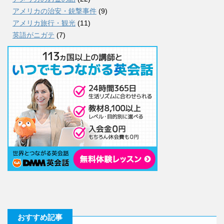
アメリカの治安・銃撃事件
(9)
アメリカ旅行・観光
(11)
英語がニガテ
(7)
おすすめ記事