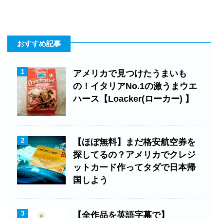
おすすめ記事
1
アメリカで見つけたうまいも
の！イタリアNo.1の激うまウエ
ハース【Loacker(ローカー) 】
2
【ほぼ無料】まだ格安航空券を
探してるの？アメリカでクレジ
ットカード作ってタダで日本帰
国しよう
3
【全作品を英語字幕で】