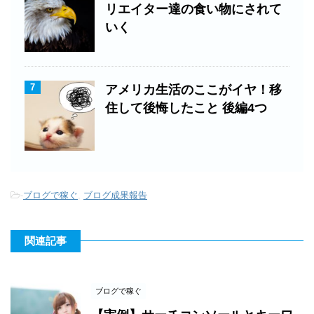
リエイター達の食い物にされて
いく
7
アメリカ生活のここがイヤ！移
住して後悔したこと 後編4つ
-
ブログで稼ぐ
,
ブログ成果報告
関連記事
ブログで稼ぐ