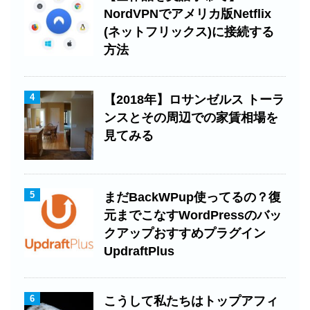
NordVPNでアメリカ版Netflix
(ネットフリックス)に接続する
方法
4
【2018年】ロサンゼルス トーラ
ンスとその周辺での家賃相場を
見てみる
5
まだBackWPup使ってるの？復
元までこなすWordPressのバッ
クアップおすすめプラグイン
UpdraftPlus
6
こうして私たちはトップアフィ