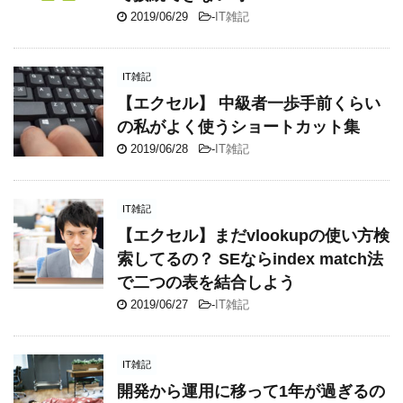
2019/06/29
-
IT雑記
IT雑記
【エクセル】 中級者一歩手前くらい
の私がよく使うショートカット集
2019/06/28
-
IT雑記
IT雑記
【エクセル】まだvlookupの使い方検
索してるの？ SEならindex match法
で二つの表を結合しよう
2019/06/27
-
IT雑記
IT雑記
開発から運用に移って1年が過ぎるの