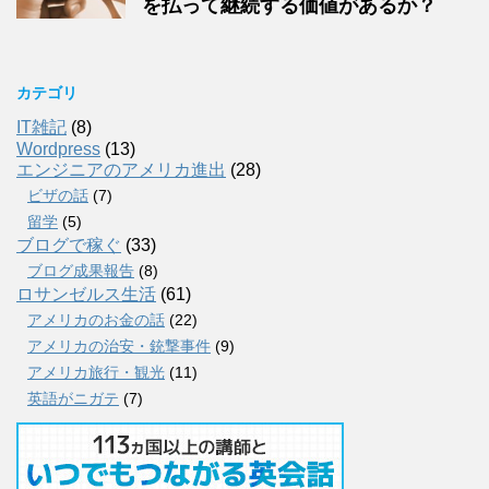
を払って継続する価値があるか？
カテゴリ
IT雑記
(8)
Wordpress
(13)
エンジニアのアメリカ進出
(28)
ビザの話
(7)
留学
(5)
ブログで稼ぐ
(33)
ブログ成果報告
(8)
ロサンゼルス生活
(61)
アメリカのお金の話
(22)
アメリカの治安・銃撃事件
(9)
アメリカ旅行・観光
(11)
英語がニガテ
(7)