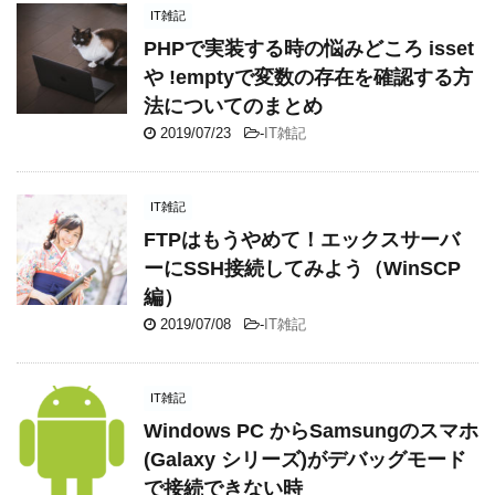
IT雑記
PHPで実装する時の悩みどころ isset
や !emptyで変数の存在を確認する方
法についてのまとめ
2019/07/23
-
IT雑記
IT雑記
FTPはもうやめて！エックスサーバ
ーにSSH接続してみよう（WinSCP
編）
2019/07/08
-
IT雑記
IT雑記
Windows PC からSamsungのスマホ
(Galaxy シリーズ)がデバッグモード
で接続できない時