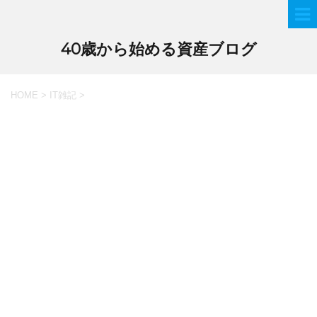
40歳から始める資産ブログ
HOME
>
IT雑記
>