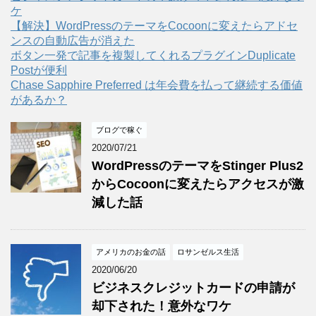
ケ
【解決】WordPressのテーマをCocoonに変えたらアドセ
ンスの自動広告が消えた
ボタン一発で記事を複製してくれるプラグインDuplicate
Postが便利
Chase Sapphire Preferred は年会費を払って継続する価値
があるか？
ブログで稼ぐ
2020/07/21
WordPressのテーマをStinger Plus2
からCocoonに変えたらアクセスが激
減した話
アメリカのお金の話
ロサンゼルス生活
2020/06/20
ビジネスクレジットカードの申請が
却下された！意外なワケ