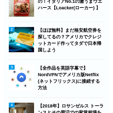
の！イタリアNo.1の激うまウエ
ハース【Loacker(ローカー) 】
2
【ほぼ無料】まだ格安航空券を
探してるの？アメリカでクレジ
ットカード作ってタダで日本帰
国しよう
3
【全作品を英語字幕で】
NordVPNでアメリカ版Netflix
(ネットフリックス)に接続する
方法
4
【2018年】ロサンゼルス トーラ
ンスとその周辺での家賃相場を