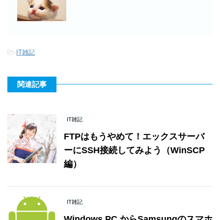
-
IT雑記
関連記事
IT雑記
FTPはもうやめて！エックスサーバ
ーにSSH接続してみよう（WinSCP
編）
IT雑記
Windows PC からSamsungのスマホ