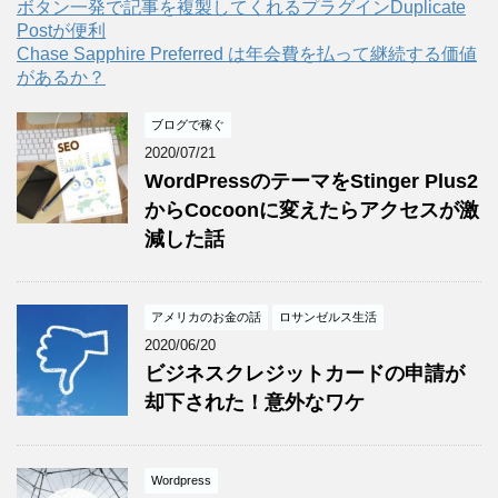
ボタン一発で記事を複製してくれるプラグインDuplicate
Postが便利
Chase Sapphire Preferred は年会費を払って継続する価値
があるか？
ブログで稼ぐ
2020/07/21
WordPressのテーマをStinger Plus2
からCocoonに変えたらアクセスが激
減した話
アメリカのお金の話
ロサンゼルス生活
2020/06/20
ビジネスクレジットカードの申請が
却下された！意外なワケ
Wordpress