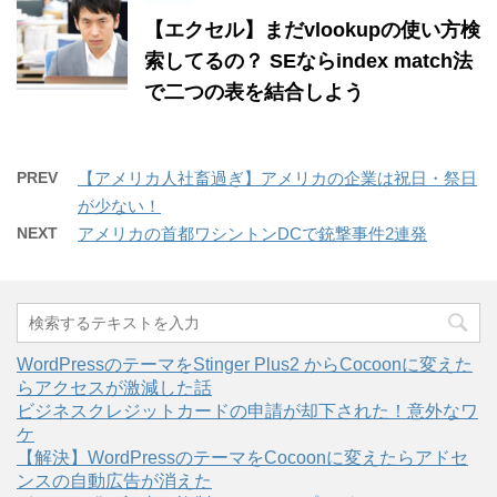
【エクセル】まだvlookupの使い方検
索してるの？ SEならindex match法
で二つの表を結合しよう
PREV
【アメリカ人社畜過ぎ】アメリカの企業は祝日・祭日
が少ない！
NEXT
アメリカの首都ワシントンDCで銃撃事件2連発
WordPressのテーマをStinger Plus2 からCocoonに変えた
らアクセスが激減した話
ビジネスクレジットカードの申請が却下された！意外なワ
ケ
【解決】WordPressのテーマをCocoonに変えたらアドセ
ンスの自動広告が消えた