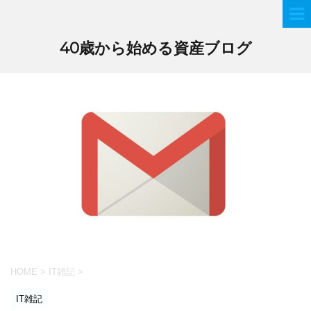
40歳から始める資産ブログ
HOME
>
IT雑記
>
IT雑記