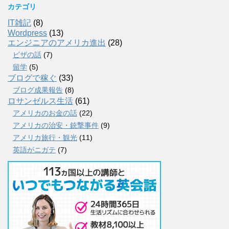
カテゴリ
IT雑記
(8)
Wordpress
(13)
エンジニアのアメリカ進出
(28)
ビザの話
(7)
留学
(5)
ブログで稼ぐ
(33)
ブログ成果報告
(8)
ロサンゼルス生活
(61)
アメリカのお金の話
(22)
アメリカの治安・銃撃事件
(9)
アメリカ旅行・観光
(11)
英語がニガテ
(7)