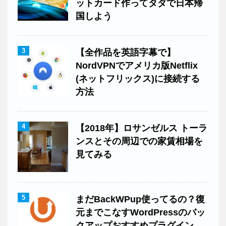
ットカード作ってタダで日本帰
国しよう
3
【全作品を英語字幕で】
NordVPNでアメリカ版Netflix
(ネットフリックス)に接続する
方法
4
【2018年】ロサンゼルス トーラ
ンスとその周辺での家賃相場を
見てみる
5
まだBackWPup使ってるの？復
元までこなすWordPressのバッ
クアップおすすめプラグイン