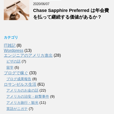
2020/06/07
Chase Sapphire Preferred は年会費
を払って継続する価値があるか？
カテゴリ
IT雑記
(8)
Wordpress
(13)
エンジニアのアメリカ進出
(28)
ビザの話
(7)
留学
(5)
ブログで稼ぐ
(33)
ブログ成果報告
(8)
ロサンゼルス生活
(61)
アメリカのお金の話
(22)
アメリカの治安・銃撃事件
(9)
アメリカ旅行・観光
(11)
英語がニガテ
(7)