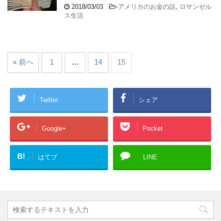
2018/03/03
-
アメリカのお金の話
,
ロサンゼル
ス生活
« 前へ
1
…
14
15
Twitter
シェア
Google+
Pocket
B!
はてブ
LINE