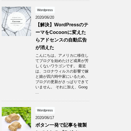
Wordpress
2020/06/20
【解決】WordPressのテ
ーマをCocoonに変えた
らアドセンスの自動広告
が消えた
こんにちは。アメリカに移住し
てブログを始めたけど成果が芳
しくないワラゴンです。 最近
は、コロナウィルスの影響で嫁
と娘が四六時中家にいるため、
ブログの更新がさっぱりできて
いません。 それに加え、Goog
...
Wordpress
2020/06/17
ボタン一発で記事を複製