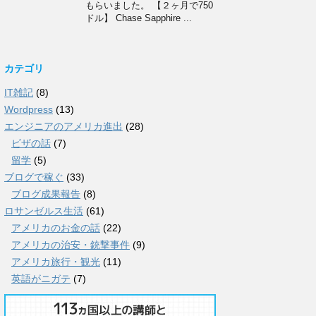
もらいました。 【２ヶ月で750
ドル】 Chase Sapphire ...
カテゴリ
IT雑記
(8)
Wordpress
(13)
エンジニアのアメリカ進出
(28)
ビザの話
(7)
留学
(5)
ブログで稼ぐ
(33)
ブログ成果報告
(8)
ロサンゼルス生活
(61)
アメリカのお金の話
(22)
アメリカの治安・銃撃事件
(9)
アメリカ旅行・観光
(11)
英語がニガテ
(7)